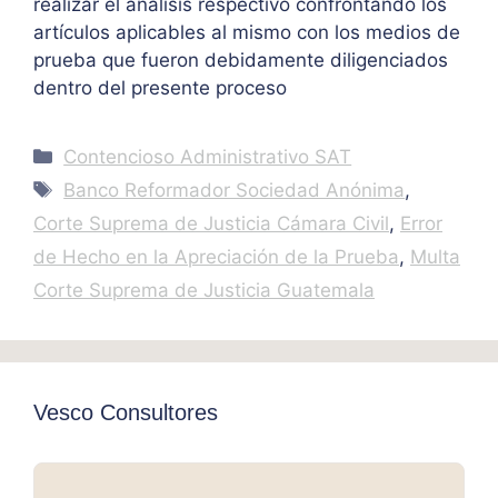
realizar el análisis respectivo confrontando los
artículos aplicables al mismo con los medios de
prueba que fueron debidamente diligenciados
dentro del presente proceso
Categories
Contencioso Administrativo SAT
Tags
Banco Reformador Sociedad Anónima
,
Corte Suprema de Justicia Cámara Civil
,
Error
de Hecho en la Apreciación de la Prueba
,
Multa
Corte Suprema de Justicia Guatemala
Vesco Consultores