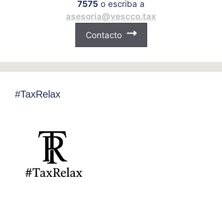
7575
o escriba a
asesoria@vescco.tax
Contacto
#TaxRelax