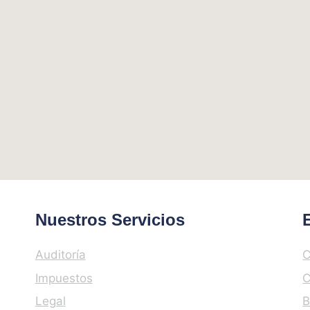
Nuestros Servicios
Auditoría
C
Impuestos
C
Legal
B