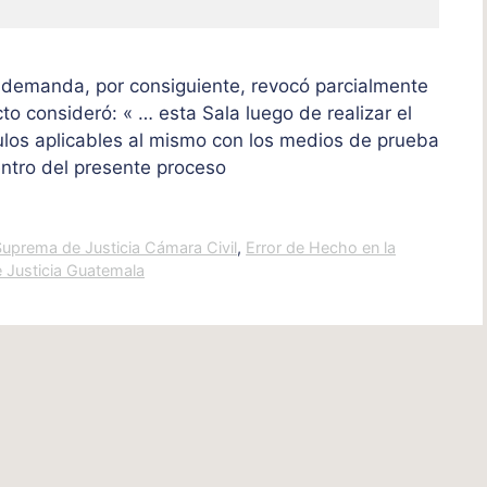
a demanda, por consiguiente, revocó parcialmente
cto consideró: « … esta Sala luego de realizar el
culos aplicables al mismo con los medios de prueba
ntro del presente proceso
Suprema de Justicia Cámara Civil
,
Error de Hecho en la
 Justicia Guatemala