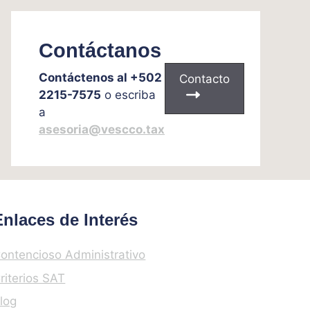
Contáctanos
Contáctenos al +502
Contacto
2215-7575
o escriba
a
asesoria@vescco.tax
Enlaces de Interés
ontencioso Administrativo
riterios SAT
log