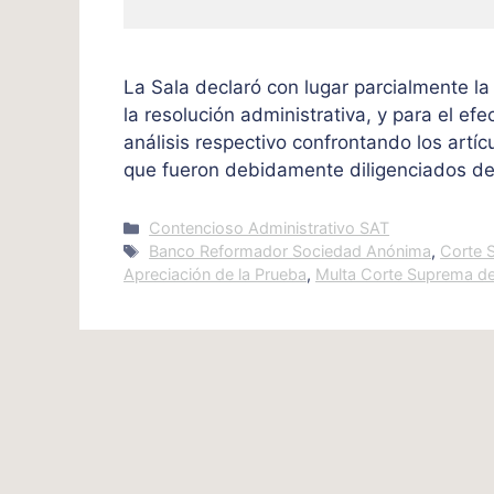
La Sala declaró con lugar parcialmente l
la resolución administrativa, y para el efe
análisis respectivo confrontando los artí
que fueron debidamente diligenciados de
Categories
Contencioso Administrativo SAT
Tags
Banco Reformador Sociedad Anónima
,
Corte 
Apreciación de la Prueba
,
Multa Corte Suprema de