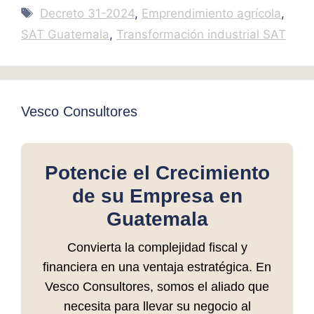
Tags
Decreto 31-2024
,
Emprendimiento agrícola
,
SAT Guatemala
,
Transformación industrial SAT
Vesco Consultores
Potencie el Crecimiento
de su Empresa en
Guatemala
Convierta la complejidad fiscal y
financiera en una ventaja estratégica. En
Vesco Consultores, somos el aliado que
necesita para llevar su negocio al