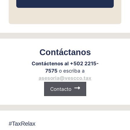
Contáctanos
Contáctenos al +502 2215-
7575
o escriba a
asesoria@vescco.tax
Contacto
#TaxRelax