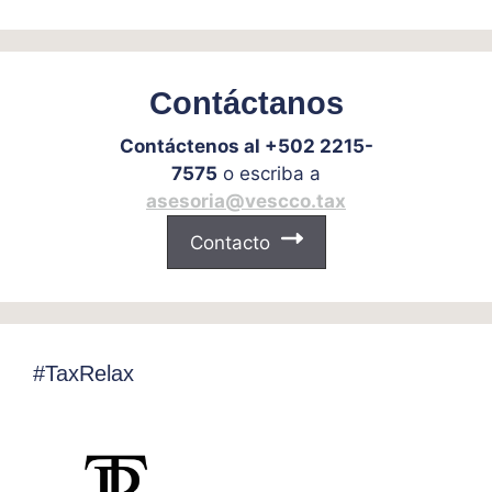
Contáctanos
Contáctenos al +502 2215-
7575
o escriba a
asesoria@vescco.tax
Contacto
#TaxRelax