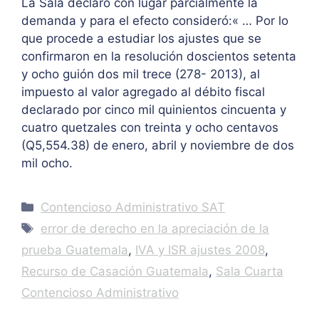
La Sala declaró con lugar parcialmente la
demanda y para el efecto consideró:« … Por lo
que procede a estudiar los ajustes que se
confirmaron en la resolución doscientos setenta
y ocho guión dos mil trece (278- 2013), al
impuesto al valor agregado al débito fiscal
declarado por cinco mil quinientos cincuenta y
cuatro quetzales con treinta y ocho centavos
(Q5,554.38) de enero, abril y noviembre de dos
mil ocho.
Categories
Contencioso Administrativo SAT
Tags
error de derecho en la apreciación de la
prueba Guatemala
,
IVA y ISR ajustes 2008
,
Recurso de Casación Guatemala
,
Sala Cuarta
Contencioso Administrativo