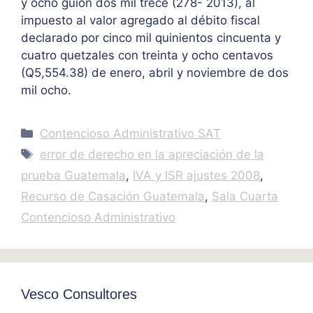
y ocho guión dos mil trece (278- 2013), al
impuesto al valor agregado al débito fiscal
declarado por cinco mil quinientos cincuenta y
cuatro quetzales con treinta y ocho centavos
(Q5,554.38) de enero, abril y noviembre de dos
mil ocho.
Categories
Contencioso Administrativo SAT
Tags
error de derecho en la apreciación de la
prueba Guatemala
,
IVA y ISR ajustes 2008
,
Recurso de Casación Guatemala
,
Sala Cuarta
Contencioso Administrativo
Vesco Consultores