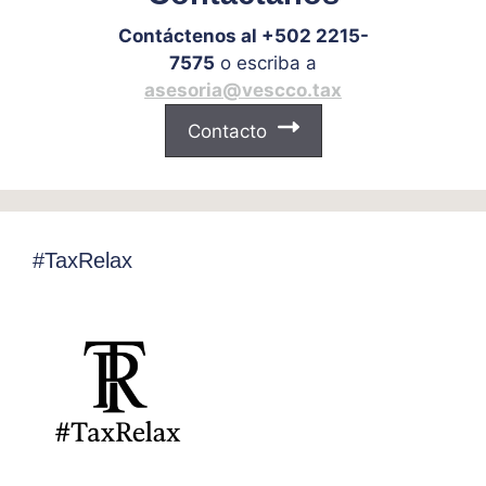
Contáctenos al +502 2215-
7575
o escriba a
asesoria@vescco.tax
Contacto
#TaxRelax