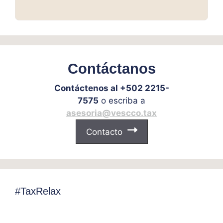
Contáctanos
Contáctenos al +502 2215-
7575
o escriba a
asesoria@vescco.tax
Contacto
#TaxRelax