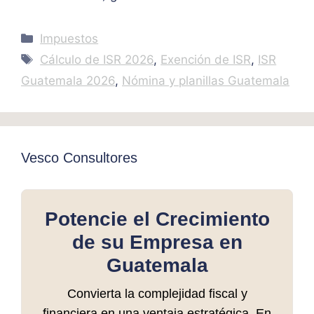
Categories
Impuestos
Tags
Cálculo de ISR 2026
,
Exención de ISR
,
ISR
Guatemala 2026
,
Nómina y planillas Guatemala
Vesco Consultores
Potencie el Crecimiento
de su Empresa en
Guatemala
Convierta la complejidad fiscal y
financiera en una ventaja estratégica. En