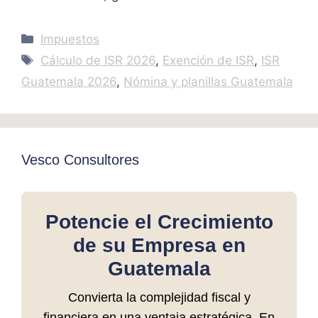
Categories
Impuestos
Tags
Cálculo de ISR 2026
,
Exención de ISR
,
ISR
Guatemala 2026
,
Nómina y planillas Guatemala
Vesco Consultores
Potencie el Crecimiento
de su Empresa en
Guatemala
Convierta la complejidad fiscal y
financiera en una ventaja estratégica. En