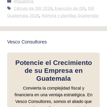
Categories
Impuestos
Tags
Cálculo de ISR 2026
,
Exención de ISR
,
ISR
Guatemala 2026
,
Nómina y planillas Guatemala
Vesco Consultores
Potencie el Crecimiento
de su Empresa en
Guatemala
Convierta la complejidad fiscal y
financiera en una ventaja estratégica. En
Vesco Consultores, somos el aliado que