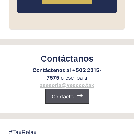
Contáctanos
Contáctenos al +502 2215-
7575
o escriba a
asesoria@vescco.tax
Contacto
#TaxRelax