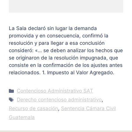
La Sala declaró sin lugar la demanda
promovida y en consecuencia, confirmó la
resolución y para llegar a esa conclusión
consideró: «… se deben analizar los hechos que
se originaron de la resolución impugnada, que
consiste en la confirmación de los ajustes antes
relacionados. 1. Impuesto al Valor Agregado.
Categories
Contencioso Administrativo SAT
Tags
Derecho contencioso administrativo
,
Recurso de casación
,
Sentencia Cámara Civil
Guatemala