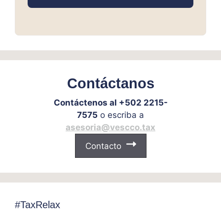
Contáctanos
Contáctenos al +502 2215-
7575
o escriba a
asesoria@vescco.tax
Contacto
#TaxRelax