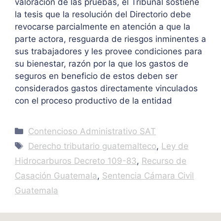
valoración de las pruebas, el Tribunal sostiene
la tesis que la resolución del Directorio debe
revocarse parcialmente en atención a que la
parte actora, resguarda de riesgos inminentes a
sus trabajadores y les provee condiciones para
su bienestar, razón por la que los gastos de
seguros en beneficio de estos deben ser
considerados gastos directamente vinculados
con el proceso productivo de la entidad
Categories
Contencioso Administrativo SAT
Tags
Derecho tributario guatemalteco
,
Ley de
Hidrocarburos Decreto 109-83
,
Recurso de
Casación Guatemala
,
Sentencia Cámara Civil
Guatemala