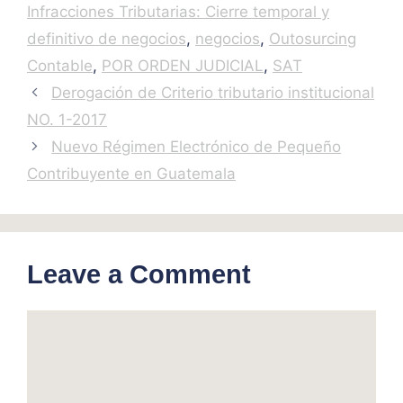
Infracciones Tributarias: Cierre temporal y
definitivo de negocios
,
negocios
,
Outosurcing
Contable
,
POR ORDEN JUDICIAL
,
SAT
Derogación de Criterio tributario institucional
NO. 1-2017
Nuevo Régimen Electrónico de Pequeño
Contribuyente en Guatemala
Leave a Comment
Comment