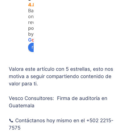
que 
é 
dad 
4.8
no 
resol
y 
Based
teng
ver 
enfo
on 120
an 
la 
que  
reviews
powered
acce
duda 
en lo
by
so a 
sobr
prin
G
o
o
g
l
e
algu
e 
ipal 
review us on
na 
supe
de 
ases
rar el 
sus 
oría 
mont
artíc
Valora este artículo con 5 estrellas, esto nos
pers
o 
ulo. 
motiva a seguir compartiendo contenido de
onal.
máxi
Grac
valor para ti.
mo 
as
de 
Vesco Consultores: Firma de auditoría en
IVA. 
Guatemala
Muc
has 
📞 Contáctanos hoy mismo en el +502 2215-
graci
as.
7575