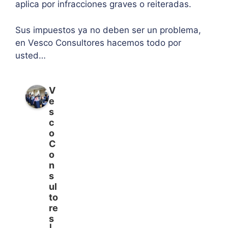
aplica por infracciones graves o reiteradas.
Sus impuestos ya no deben ser un problema,
en Vesco Consultores hacemos todo por
usted…
V
e
s
c
o
C
o
n
s
ul
to
re
s