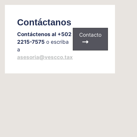
Contáctanos
Contáctenos al +502
Contacto
2215-7575
o escriba
a
asesoria@vescco.tax