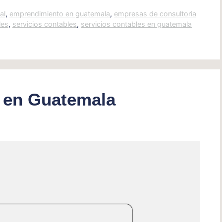
al
,
emprendimiento en guatemala
,
empresas de consultoria
les
,
servicios contables
,
servicios contables en guatemala
s en Guatemala