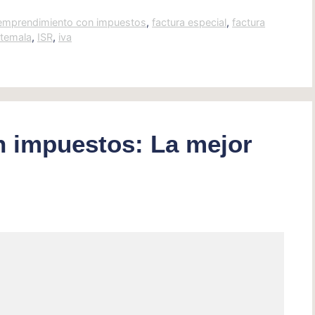
emprendimiento con impuestos
,
factura especial
,
factura
temala
,
ISR
,
iva
 impuestos: La mejor