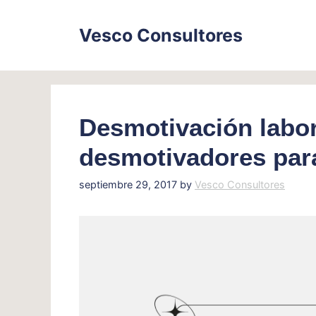
Skip
to
Vesco Consultores
content
Desmotivación labor
desmotivadores par
septiembre 29, 2017
by
Vesco Consultores