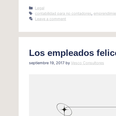
Categories
Legal
Tags
contabilidad para no contadores
,
emprendimie
Leave a comment
Los empleados felic
septiembre 19, 2017
by
Vesco Consultores