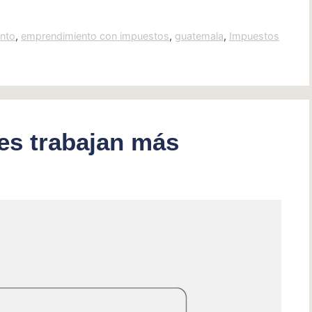
nto
,
emprendimiento con impuestos
,
guatemala
,
Impuestos
es trabajan más